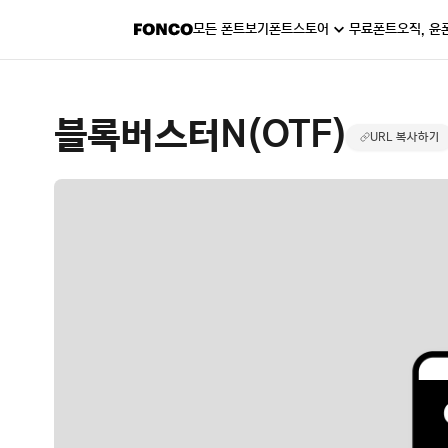
모든 폰트보기
폰트스토어
무료폰트
오직, 윤
블록버스터N(OTF)
URL 복사하기