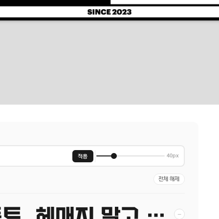
적용
40px
전체 해제
당신이 찾던 그 폰트, 헤매지 말고 바로 폰코!
−