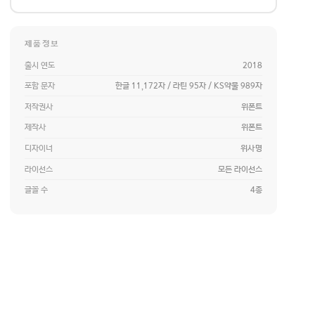
제품정보
출시 연도
2018
포함 문자
한글 11,172자 / 라틴 95자 / KS약물 989자
저작권사
위폰트
제작사
위폰트
디자이너
위사명
라이선스
모든 라이선스
글꼴 수
4종