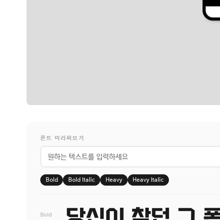
폰트 미리써보기
Bold
Bold Italic
Heavy
Heavy Italic
Bold