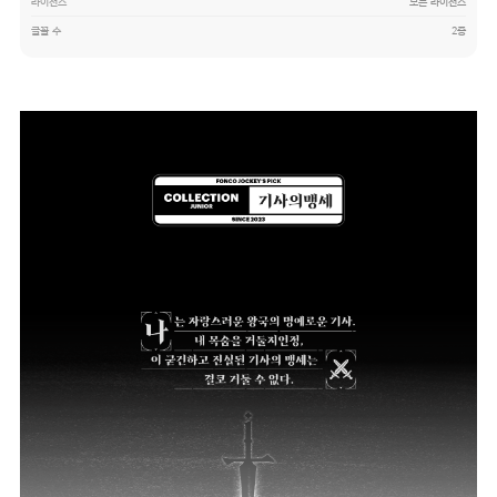
라이선스
모든 라이선스
글꼴 수
2종