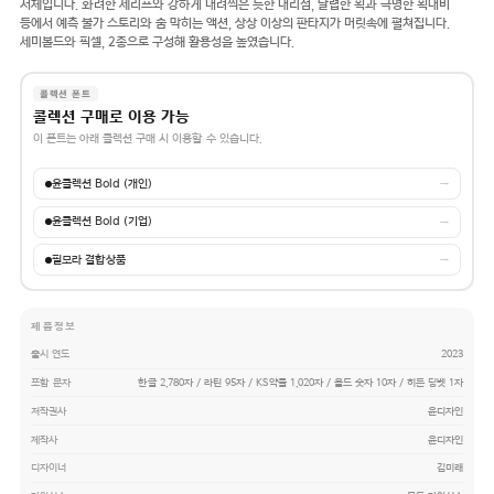
서체입니다. 화려한 세리프와 강하게 내려찍은 듯한 내리점, 날렵한 획과 극명한 획대비
등에서 예측 불가 스토리와 숨 막히는 액션, 상상 이상의 판타지가 머릿속에 펼쳐집니다.
세미볼드와 픽셀, 2종으로 구성해 활용성을 높였습니다.
콜렉션 폰트
콜렉션 구매로 이용 가능
이 폰트는 아래 콜렉션 구매 시 이용할 수 있습니다.
윤콜렉션 Bold (개인)
→
윤콜렉션 Bold (기업)
→
필모라 결합상품
→
제품정보
출시 연도
2023
포함 문자
한글 2,780자 / 라틴 95자 / KS약물 1,020자 / 올드 숫자 10자 / 히든 딩벳 1자
저작권사
윤디자인
제작사
윤디자인
디자이너
김미래