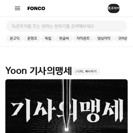
윤고딕
윤명조
독립
붓글씨
자막폰트
영상자막
귀여운
Yoon 기사의맹세
URL 복사하기