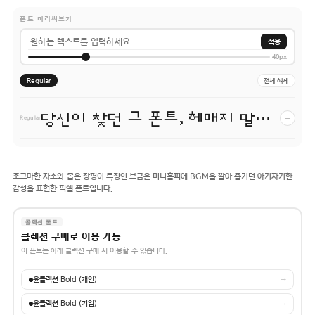
폰트 미리써보기
적용
40px
Regular
전체 해제
당신이 찾던 그 폰트, 헤매지 말고 바로 폰코!
−
Regular
조그마한 자소와 좁은 장평이 특징인 브금은 미니홈피에 BGM을 깔아 즐기던 아기자기한
감성을 표현한 픽셀 폰트입니다.
콜렉션 폰트
콜렉션 구매로 이용 가능
이 폰트는 아래 콜렉션 구매 시 이용할 수 있습니다.
윤콜렉션 Bold (개인)
→
윤콜렉션 Bold (기업)
→