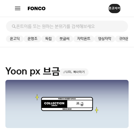
윤고딕
윤명조
독립
붓글씨
자막폰트
영상자막
귀여운
Yoon px 브금
URL 복사하기