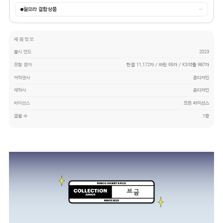
필모라 결합상품
→
제품정보
출시 연도
2023
포함 문자
한글 11,172자 / 라틴 95자 / KS약물 987자
저작권사
윤디자인
제작사
윤디자인
라이선스
모든 라이선스
글꼴 수
1종