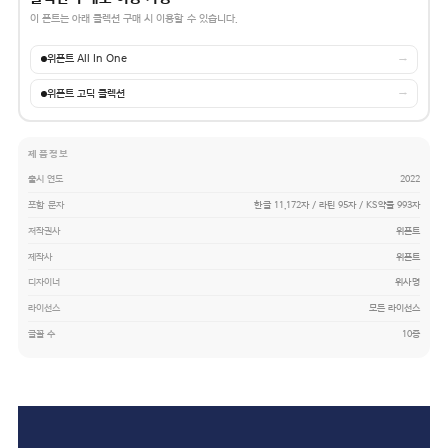
이 폰트는 아래 콜렉션 구매 시 이용할 수 있습니다.
위폰트 All In One
→
위폰트 고딕 콜렉션
→
제품정보
출시 연도
2022
포함 문자
한글 11,172자 / 라틴 95자 / KS약물 993자
저작권사
위폰트
제작사
위폰트
디자이너
위사명
라이선스
모든 라이선스
글꼴 수
10종