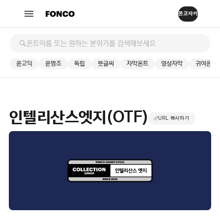
윤고딕
윤명조
독립
붓글씨
자막폰트
영상자막
귀여운
인텔리산스엣지(OTF)
URL 복사하기