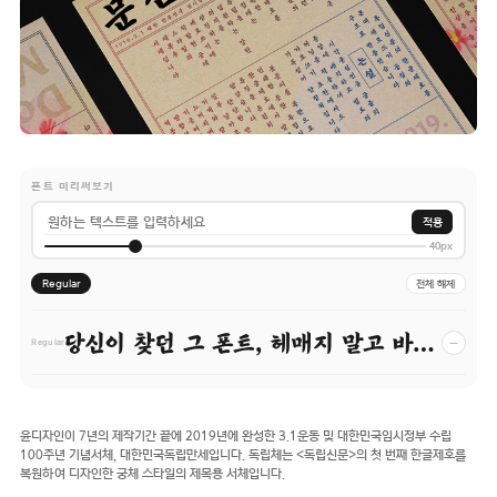
폰트 미리써보기
적용
40px
Regular
전체 해제
당신이 찾던 그 폰트, 헤매지 말고 바로 폰코!
−
Regular
윤디자인이 7년의 제작기간 끝에 2019년에 완성한 3.1운동 및 대한민국임시정부 수립
100주년 기념서체, 대한민국독립만세입니다. 독립체는 <독립신문>의 첫 번째 한글제호를
복원하여 디자인한 궁체 스타일의 제목용 서체입니다.