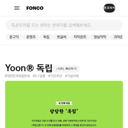
윤고딕
윤명조
독립
붓글씨
자막폰트
영상자막
귀여운
Yoon® 독립
URL 복사하기
#대한민국독립만세
#3.1운동
#100주년
#기념서체