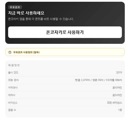
무료폰트
지금 바로 사용하세요
폰코자키 앱을 통해 이 폰트를 바로 사용할 수 있습니다.
폰코자키로 사용하기
무료폰트 사용범위 (필독)
제품정보
출시 연도
2019
포함 문자
한글 2,479자 / 영문 95자 / KS약물 986자
저작권사
윤디자인
제작사
윤디자인
라이선스
모든 라이선스
글꼴 수
1종