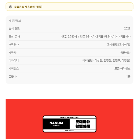
무료폰트 사용범위 (필독)
제품정보
출시 연도
2023
포함 문자
한글 2,780자 / 영문 95자 / KS약물 985자 / 추가 약물 6자
저작권사
롯데GRS(롯데리아)
제작사
엉뚱상상
디자이너
레터빌런 (이상민, 김정진, 김민주, 이병헌)
라이선스
모든 라이선스
글꼴 수
1종