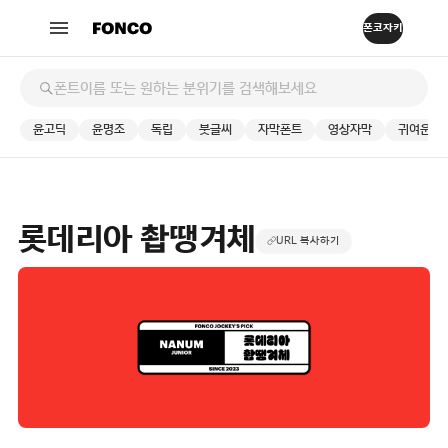
윤고딕
윤명조
독립
붓글씨
자막폰트
영상자막
귀여운
롯데리아 촵땡겨체
URL 복사하기