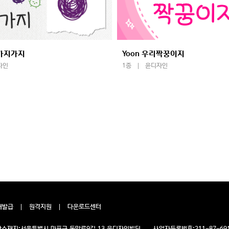
말가지가지
Yoon 우리짝꿍이지
자인
1종
윤디자인
재발급
원격지원
다운로드센터
소재지:
서울특별시 마포구 독막로9길 13 윤디자인빌딩
사업자등록번호:
211-87-69