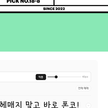
적용
40px
전체 해제
 헤매지 말고 바로 폰코!
−