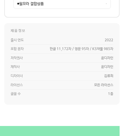
필모라 결합상품
→
제품정보
출시 연도
2022
포함 문자
한글 11,172자 / 영문 95자 / KS약물 985자
저작권사
윤디자인
제작사
윤디자인
디자이너
김류희
라이선스
모든 라이선스
글꼴 수
1종