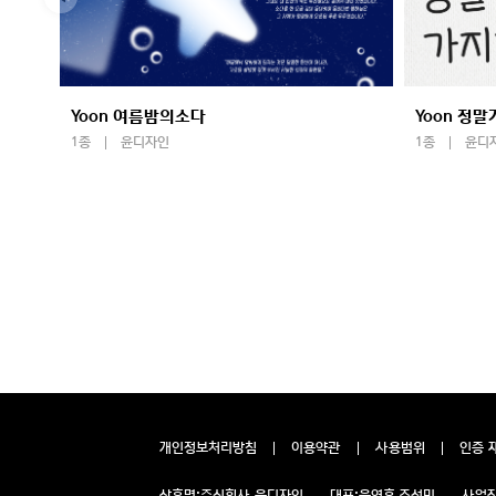
Yoon 여름밤의소다
Yoon 정
1종
윤디자인
1종
윤디
개인정보처리방침
이용약관
사용범위
인증 
상호명:
주식회사 윤디자인
대표:
윤영호,조성민
사업장