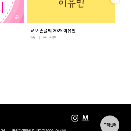
교보 손글씨 2025 이유빈
학교안
1종
윤디자인
1종
고객센터
124
통신판매업신고번호:
제2006-04466