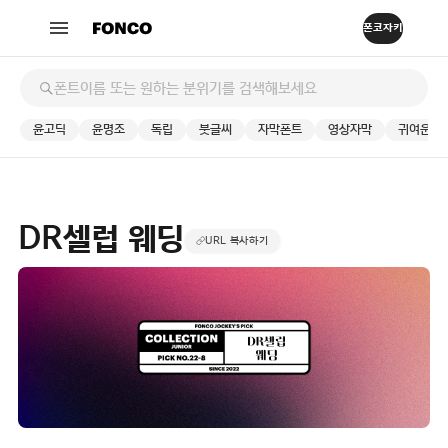
윤고딕
윤명조
독립
붓글씨
자막폰트
영상자막
귀여운
DR셀럽 웨딩
URL 복사하기