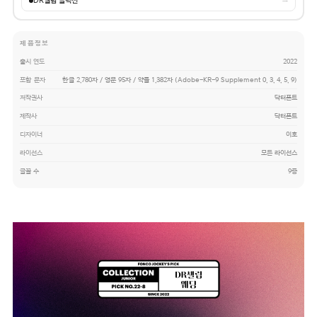
DR셀럽 콜렉션
→
제품정보
출시 연도
2022
포함 문자
한글 2,780자 / 영문 95자 / 약물 1,382자 (Adobe-KR-9 Supplement 0, 3, 4, 5, 9)
저작권사
닥터폰트
제작사
닥터폰트
디자이너
이호
라이선스
모든 라이선스
글꼴 수
9종