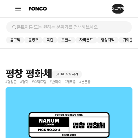
윤고딕
윤명조
독립
붓글씨
자막폰트
영상자막
귀여운
평창 평화체
URL 복사하기
#평창군
#평화
#스펙트럼
#반짝이
#제목용
#본문용