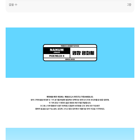
글꼴 수
2종