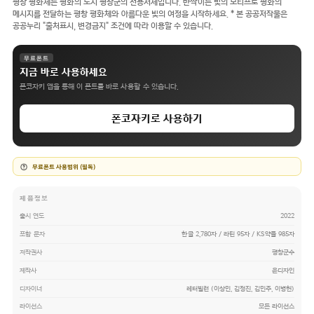
평창 평화체는 평화의 도시 평창군의 전용서체입니다. 반짝이는 빛의 모티프로 평화의
메시지를 전달하는 평창 평화체와 아름다운 빛의 여정을 시작하세요. * 본 공공저작물은
공공누리 "출처표시, 변경금지" 조건에 따라 이용할 수 있습니다.
무료폰트
지금 바로 사용하세요
폰코자키 앱을 통해 이 폰트를 바로 사용할 수 있습니다.
폰코자키로 사용하기
무료폰트 사용범위 (필독)
제품정보
출시 연도
2022
포함 문자
한글 2,780자 / 라틴 95자 / KS약물 985자
저작권사
평창군수
제작사
윤디자인
디자이너
레터빌런 (이상민, 김정진, 김민주, 이병헌)
라이선스
모든 라이선스