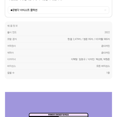
공병각 아티스트 콜렉션
→
제품정보
출시 연도
2022
포함 문자
한글 2,479자 / 영문 95자 / KS약물 985자
저작권사
윤디자인
제작사
윤디자인
디자이너
디렉팅: 임광규 / 디자인: 백선희, 박현준
라이선스
모든 라이선스
글꼴 수
1종