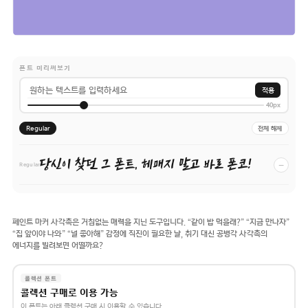
폰트 미리써보기
적용
40px
Regular
전체 해제
당신이 찾던 그 폰트, 헤매지 말고 바로 폰코!
−
Regular
페인트 마커 사각촉은 거침없는 매력을 지닌 도구입니다. “같이 밥 먹을래?” “지금 만나자”
“집 앞이야 나와” “널 좋아해” 감정에 직진이 필요한 날, 취기 대신 공병각 사각촉의
에너지를 빌려보면 어떨까요?
콜렉션 폰트
콜렉션 구매로 이용 가능
이 폰트는 아래 콜렉션 구매 시 이용할 수 있습니다.