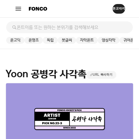
윤고딕
윤명조
독립
붓글씨
자막폰트
영상자막
귀여운
Yoon 공병각 사각촉
URL 복사하기