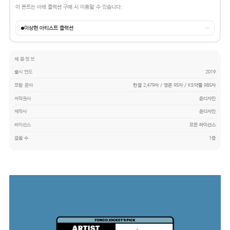
이 폰트는 아래 콜렉션 구매 시 이용할 수 있습니다.
이상현 아티스트 콜렉션
→
제품정보
출시 연도
2019
포함 문자
한글 2,479자 / 영문 95자 / KS약물 985자
저작권사
윤디자인
제작사
윤디자인
라이선스
모든 라이선스
글꼴 수
1종