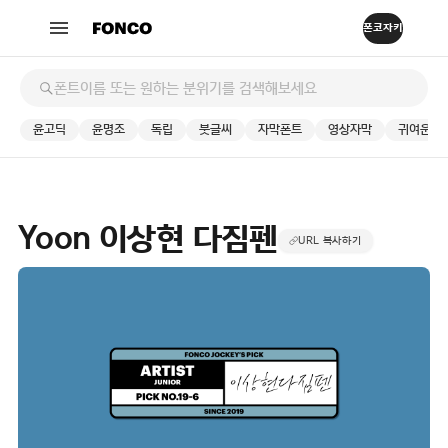
윤고딕
윤명조
독립
붓글씨
자막폰트
영상자막
귀여운
Yoon 이상현 다짐펜
URL 복사하기