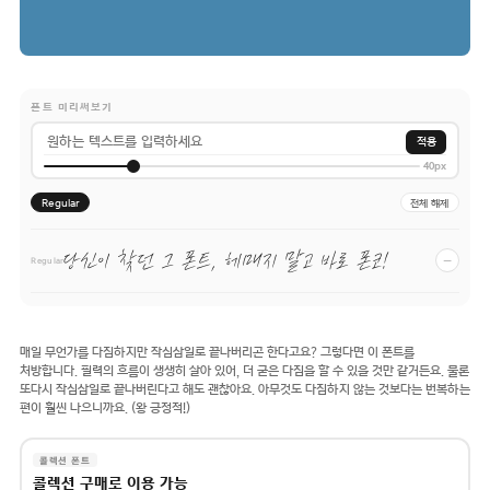
폰트 미리써보기
적용
40px
Regular
전체 해제
당신이 찾던 그 폰트, 헤매지 말고 바로 폰코!
−
Regular
매일 무언가를 다짐하지만 작심삼일로 끝나버리곤 한다고요? 그렇다면 이 폰트를
처방합니다. 필력의 흐름이 생생히 살아 있어, 더 굳은 다짐을 할 수 있을 것만 같거든요. 물론
또다시 작심삼일로 끝나버린다고 해도 괜찮아요. 아무것도 다짐하지 않는 것보다는 번복하는
편이 훨씬 나으니까요. (왕 긍정적!)
콜렉션 폰트
콜렉션 구매로 이용 가능