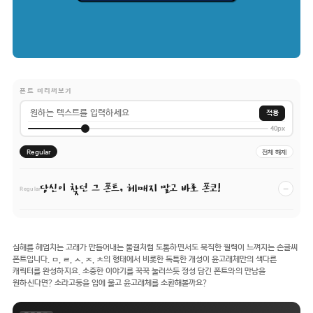
폰트 미리써보기
적용
40px
Regular
전체 해제
당신이 찾던 그 폰트, 헤매지 말고 바로 폰코!
−
Regular
심해를 헤엄치는 고래가 만들어내는 물결처럼 도톰하면서도 묵직한 필력이 느껴지는 손글씨
폰트입니다. ㅁ, ㄹ, ㅅ, ㅈ, ㅊ의 형태에서 비롯한 독특한 개성이 윤고래체만의 색다른
캐릭터를 완성하지요. 소중한 이야기를 꾹꾹 눌러쓰듯 정성 담긴 폰트와의 만남을
원하신다면? 소라고둥을 입에 물고 윤고래체를 소환해볼까요?