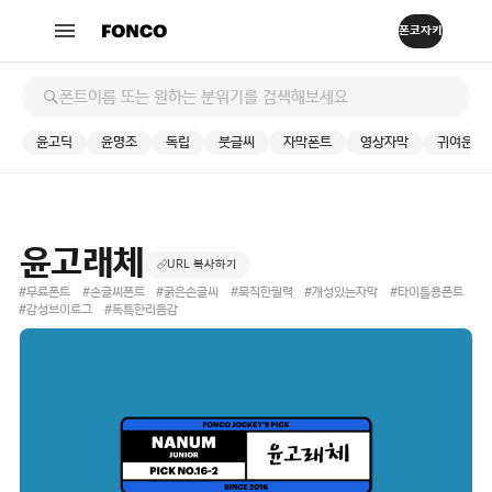
윤고딕
윤명조
독립
붓글씨
자막폰트
영상자막
귀여운
윤고래체
URL 복사하기
#무료폰트
#손글씨폰트
#굵은손글씨
#묵직한필력
#개성있는자막
#타이틀용폰트
#감성브이로그
#독특한리듬감