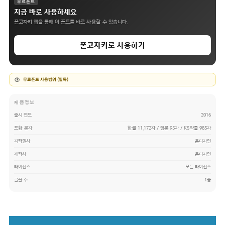
무료폰트
지금 바로 사용하세요
폰코자키 앱을 통해 이 폰트를 바로 사용할 수 있습니다.
폰코자키로 사용하기
무료폰트 사용범위 (필독)
제품정보
출시 연도
2016
포함 문자
한글 11,172자 / 영문 95자 / KS약물 985자
저작권사
윤디자인
제작사
윤디자인
라이선스
모든 라이선스
글꼴 수
1종