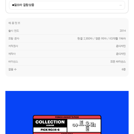
필모라 결합상품
→
제품정보
출시 연도
2014
포함 문자
한글 2,350자 / 영문 95자 / KS약물 196자
저작권사
윤디자인
제작사
윤디자인
라이선스
모든 라이선스
글꼴 수
6종