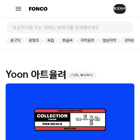
윤고딕
윤명조
독립
붓글씨
자막폰트
영상자막
귀여운
Yoon 아트율려
URL 복사하기