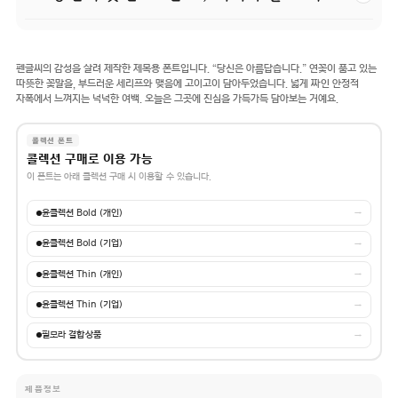
펜글씨의 감성을 살려 제작한 제목용 폰트입니다. “당신은 아름답습니다.” 연꽃이 품고 있는
따뜻한 꽃말을, 부드러운 세리프와 맺음에 고이고이 담아두었습니다. 넓게 짜인 안정적
자폭에서 느껴지는 넉넉한 여백. 오늘은 그곳에 진심을 가득가득 담아보는 거예요.
콜렉션 폰트
콜렉션 구매로 이용 가능
이 폰트는 아래 콜렉션 구매 시 이용할 수 있습니다.
윤콜렉션 Bold (개인)
→
윤콜렉션 Bold (기업)
→
윤콜렉션 Thin (개인)
→
윤콜렉션 Thin (기업)
→
필모라 결합상품
→
제품정보