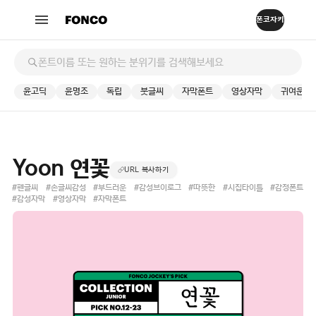
윤고딕
윤명조
독립
붓글씨
자막폰트
영상자막
귀여운
Yoon 연꽃
URL 복사하기
#펜글씨
#손글씨감성
#부드러운
#감성브이로그
#따뜻한
#시집타이틀
#감정폰트
#감성자막
#영상자막
#자막폰트