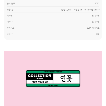
출시 연도
2012
포함 문자
한글 2,479자 / 영문 95자 / KS약물 985자
저작권사
윤디자인
제작사
윤디자인
라이선스
모든 라이선스
글꼴 수
3종