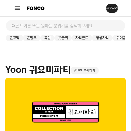
윤고딕
윤명조
독립
붓글씨
자막폰트
영상자막
귀여운
Yoon 귀요미파티
URL 복사하기