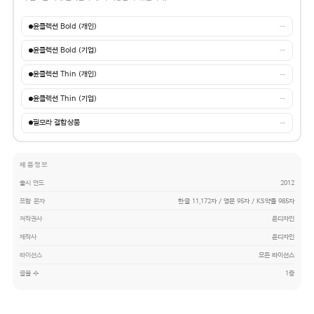
윤콜렉션 Bold (개인)
→
윤콜렉션 Bold (기업)
→
윤콜렉션 Thin (개인)
→
윤콜렉션 Thin (기업)
→
필모라 결합상품
→
제품정보
출시 연도
2012
포함 문자
한글 11,172자 / 영문 95자 / KS약물 985자
저작권사
윤디자인
제작사
윤디자인
라이선스
모든 라이선스
글꼴 수
1종