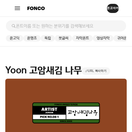
윤고딕
윤명조
독립
붓글씨
자막폰트
영상자막
귀여운
Yoon 고암새김 나무
URL 복사하기