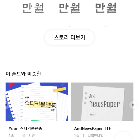
스토리 더보기
이 폰트와 비슷한
Yoon 스티키볼펜똥
AndNewsPaper TTF
1종
윤디자인
1종
타입앤타입