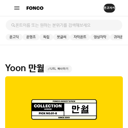
윤고딕
윤명조
독립
붓글씨
자막폰트
영상자막
귀여운
Yoon 만월
URL 복사하기