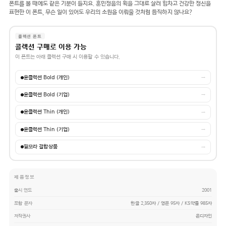
폰트를 볼 때에도 같은 기분이 들지요. 훈민정음의 획을 그대로 살려 힘차고 건강한 정신을
표현한 이 폰트, 무슨 일이 있어도 우리의 소원을 이뤄줄 것처럼 듬직하지 않나요?
콜렉션 폰트
콜렉션 구매로 이용 가능
이 폰트는 아래 콜렉션 구매 시 이용할 수 있습니다.
윤콜렉션 Bold (개인)
→
윤콜렉션 Bold (기업)
→
윤콜렉션 Thin (개인)
→
윤콜렉션 Thin (기업)
→
필모라 결합상품
→
제품정보
출시 연도
2001
포함 문자
한글 2,350자 / 영문 95자 / KS약물 985자
저작권사
윤디자인