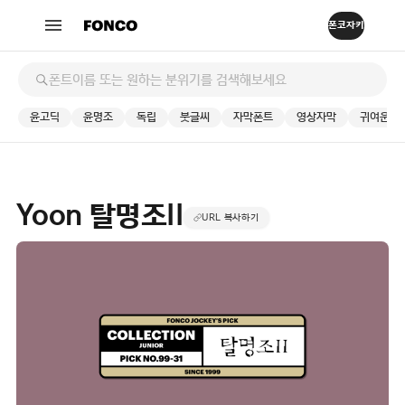
윤고딕
윤명조
독립
붓글씨
자막폰트
영상자막
귀여운
Yoon 탈명조II
URL 복사하기