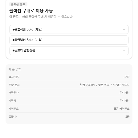
콜렉션 폰트
콜렉션 구매로 이용 가능
이 폰트는 아래 콜렉션 구매 시 이용할 수 있습니다.
윤콜렉션 Bold (개인)
→
윤콜렉션 Bold (기업)
→
필모라 결합상품
→
제품정보
출시 연도
1999
포함 문자
한글 2,350자 / 영문 95자 / KS약물 985자
저작권사
윤디자인
제작사
윤디자인
라이선스
모든 라이선스
글꼴 수
2종