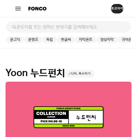
윤고딕
윤명조
독립
붓글씨
자막폰트
영상자막
귀여운
Yoon 누드펀치
URL 복사하기