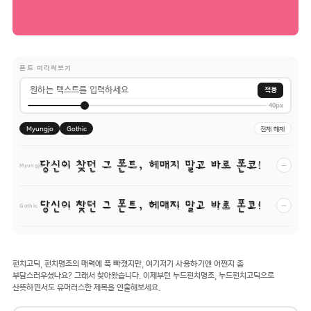
폰트 미리써보기
적용
40px
Myungjo
Gothic
전체 해제
당신이 찾던 그 폰트, 헤매지 말고 바로 폰코!
−
Myungjo
당신이 찾던 그 폰트, 헤매지 말고 바로 폰코!
−
Gothic
펀치고딕, 펀치명조의 매력에 푹 빠졌지만, 여기저기 사용하기엔 어쩐지 좀
부담스러우셨나요? 그래서 찾아왔습니다. 이제부턴 누드펀치명조, 누드펀치고딕으로
산뜻하면서도 유머러스한 제목을 연출해보세요.