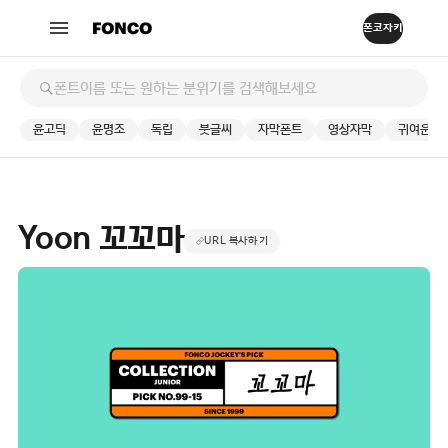
윤고딕
윤명조
독립
붓글씨
자막폰트
영상자막
귀여운
Yoon 꼬꼬마
URL 복사하기