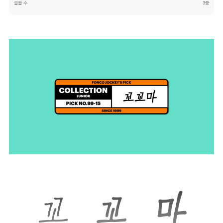
글꼴 수
3종