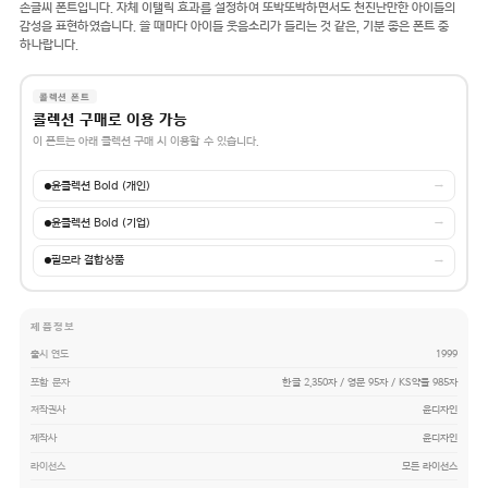
손글씨 폰트입니다. 자체 이탤릭 효과를 설정하여 또박또박하면서도 천진난만한 아이들의
감성을 표현하였습니다. 쓸 때마다 아이들 웃음소리가 들리는 것 같은, 기분 좋은 폰트 중
하나랍니다.
콜렉션 폰트
콜렉션 구매로 이용 가능
이 폰트는 아래 콜렉션 구매 시 이용할 수 있습니다.
윤콜렉션 Bold (개인)
→
윤콜렉션 Bold (기업)
→
필모라 결합상품
→
제품정보
출시 연도
1999
포함 문자
한글 2,350자 / 영문 95자 / KS약물 985자
저작권사
윤디자인
제작사
윤디자인
라이선스
모든 라이선스