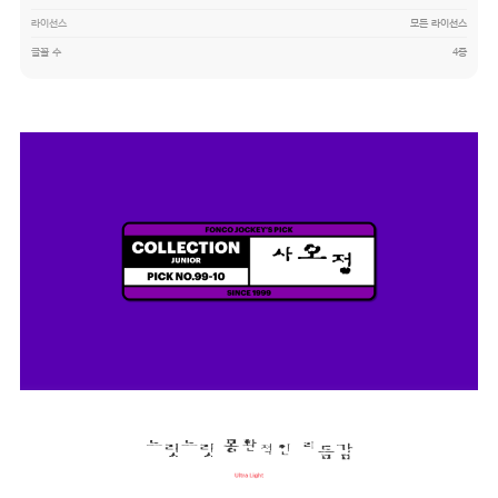
라이선스
모든 라이선스
글꼴 수
4종