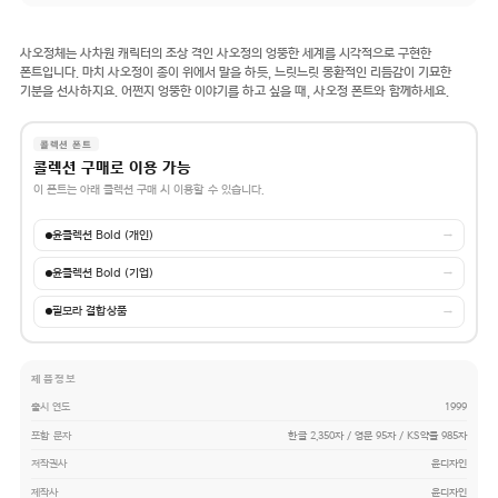
사오정체는 사차원 캐릭터의 조상 격인 사오정의 엉뚱한 세계를 시각적으로 구현한
폰트입니다. 마치 사오정이 종이 위에서 말을 하듯, 느릿느릿 몽환적인 리듬감이 기묘한
기분을 선사하지요. 어쩐지 엉뚱한 이야기를 하고 싶을 때, 사오정 폰트와 함께하세요.
콜렉션 폰트
콜렉션 구매로 이용 가능
이 폰트는 아래 콜렉션 구매 시 이용할 수 있습니다.
윤콜렉션 Bold (개인)
→
윤콜렉션 Bold (기업)
→
필모라 결합상품
→
제품정보
출시 연도
1999
포함 문자
한글 2,350자 / 영문 95자 / KS약물 985자
저작권사
윤디자인
제작사
윤디자인