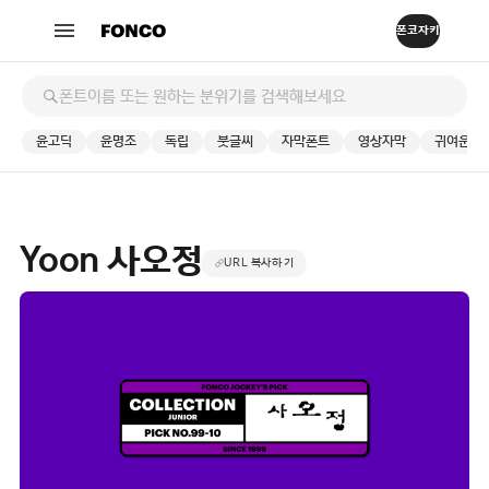
윤고딕
윤명조
독립
붓글씨
자막폰트
영상자막
귀여운
Yoon 사오정
URL 복사하기