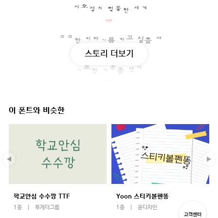
스토리 더보기
이 폰트와 비슷한
학교안심 수수깡 TTF
Yoon 스티키볼펜똥
1종
투게더그룹
1종
윤디자인
고객센터