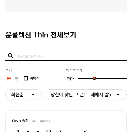
윤콜렉션 Thin 전체보기
보기
텍스트크기
이미지
39
px
최신순
당신이 찾던 그 폰트, 헤매지 말고 바로 폰코
Yoon 송침
3종 | 윤디자인