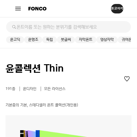
윤고딕
윤명조
독립
붓글씨
자막폰트
영상자막
귀여운
윤콜렉션 Thin
191종
윤디자인
모든 라이선스
기본중의 기본, 스테디셀러 폰트 콜렉션(개인용)