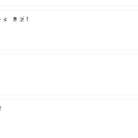
바로 폰코!
!