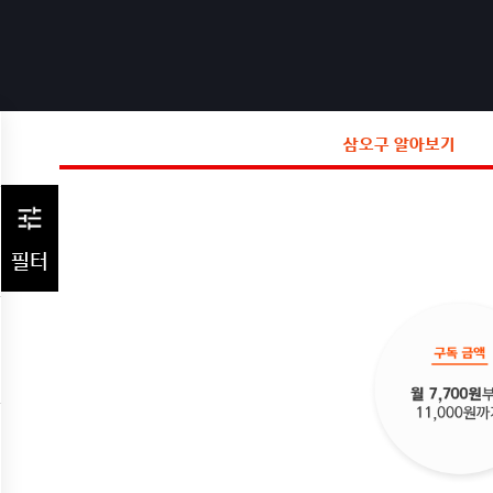
삼오구 알아보기
필터