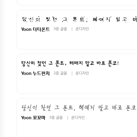
당신이 찾던 그 폰트, 헤매지 말고 
3종 글꼴
윤디자인
Yoon 더티폰트
당신이 찾던 그 폰트, 헤매지 말고 바로 폰코!
2종 글꼴
윤디자인
Yoon 누드펀치
당신이 찾던 그 폰트, 헤매지 말고 바로 폰코
3종 글꼴
윤디자인
Yoon 꼬꼬마