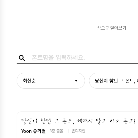
삼오구 알아보기
최신순
당신이 찾던 그 폰트,
당신이 찾던 그 폰트, 헤매지 말고 바로 폰코!
3종 글꼴
윤디자인
Yoon 유리별