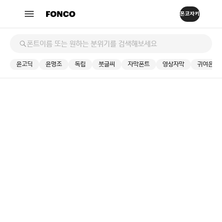
: Invalid argument supplied for foreach() in
Warning
on line
/home/live/www/manzizak/detail.php
66
윤고딕
윤명조
독립
붓글씨
자막폰트
영상자막
귀여운