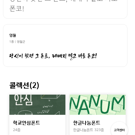
폰코!
영월
1종 | 영월군
당신이 찾던 그 폰트, 헤매지 말고 바로 폰코!
콜렉션(
2
)
학교안심폰트
한글나눔폰트
24종
한글나눔폰트 323종
고객센터