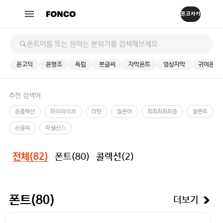
윤고딕
윤명조
독립
붓글씨
자막폰트
영상자막
귀여운
추천 검색어
윤콜렉션
하이파이브
라틴
일본어
최최최최최종
솔폰트
손글씨
파셜산스
폰트(
80
)
콜렉션(
2
)
전체(
82
)
더보기
폰트(
80
)