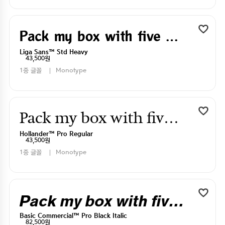
Pack my box with five dizen liquor jugs
Liga Sans™ Std Heavy
43,500원
1종 글꼴
Monotype
Pack my box with five dizen liquor jugs
Hollander™ Pro Regular
43,500원
1종 글꼴
Monotype
Pack my box with five dizen liquor jugs
Basic Commercial™ Pro Black Italic
82,500원