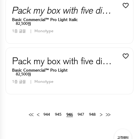
Pack my box with five dizen liquor jugs
Basic Commercial™ Pro Light Italic
82,500원
1종 글꼴
Monotype
Pack my box with five dizen liquor jugs
Basic Commercial™ Pro Light
82,500원
1종 글꼴
Monotype
944
945
947
948
946
고객센터