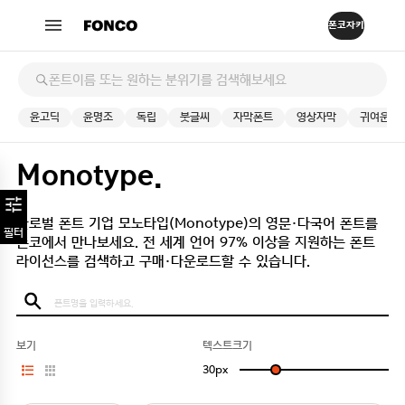
윤고딕
윤명조
독립
붓글씨
자막폰트
영상자막
귀여운
Monotype.
글로벌 폰트 기업 모노타입(Monotype)의 영문·다국어 폰트를
필터
폰코에서 만나보세요.
전 세계 언어 97% 이상을 지원하는 폰트
라이선스를 검색하고 구매·다운로드할 수 있습니다.
보기
텍스트크기
30
px