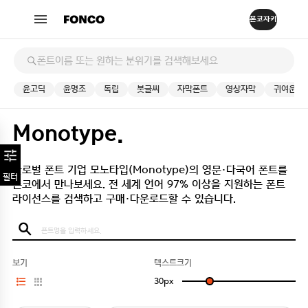
윤고딕
윤명조
독립
붓글씨
자막폰트
영상자막
귀여운
Monotype.
글로벌 폰트 기업 모노타입(Monotype)의 영문·다국어 폰트를
필터
폰코에서 만나보세요.
전 세계 언어 97% 이상을 지원하는 폰트
라이선스를 검색하고 구매·다운로드할 수 있습니다.
보기
텍스트크기
30
px