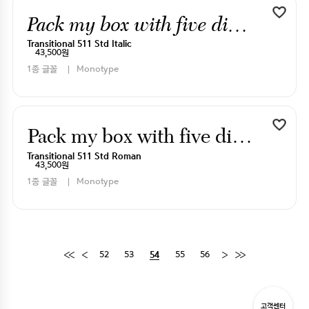
Pack my box with five dizen liquor jugs
Transitional 511 Std Italic
43,500원
1종 글꼴
Monotype
Pack my box with five dizen liquor jugs
Transitional 511 Std Roman
43,500원
1종 글꼴
Monotype
52
53
55
56
54
고객센터