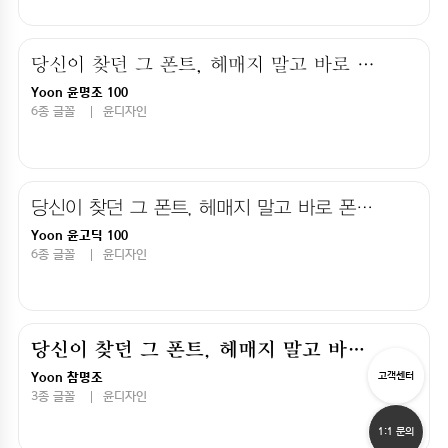
당신이 찾던 그 폰트, 헤매지 말고 바로 폰코!
Yoon 윤명조 100
6종 글꼴
윤디자인
당신이 찾던 그 폰트, 헤매지 말고 바로 폰코!
Yoon 윤고딕 100
6종 글꼴
윤디자인
당신이 찾던 그 폰트, 헤매지 말고 바로 폰코!
고객센터
Yoon 참명조
3종 글꼴
윤디자인
1:1 문의