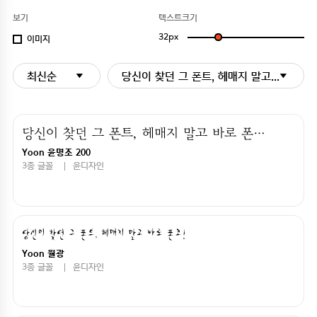
보기
텍스트크기
32
px
이미지
최신순
당신이 찾던 그 폰트, 헤매지 말고 바로 폰코
당신이 찾던 그 폰트, 헤매지 말고 바로 폰코!
Yoon 윤명조 200
3종 글꼴
윤디자인
당신이 찾던 그 폰트, 헤매지 말고 바로 폰코!
Yoon 월광
3종 글꼴
윤디자인