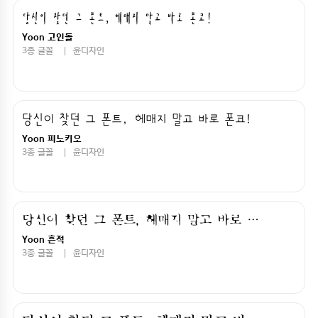
당신이 찾던 그 폰트, 헤매지 말고 바로 폰코!
Yoon 고인돌
3종 글꼴
윤디자인
당신이 찾던 그 폰트, 헤매지 말고 바로 폰코!
Yoon 피노키오
3종 글꼴
윤디자인
당신이 찾던 그 폰트, 헤매지 말고 바로 폰코!
Yoon 흔적
3종 글꼴
윤디자인