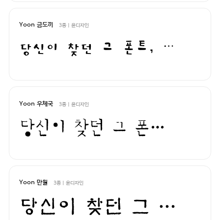
Yoon 금도끼
3종 | 윤디자인
당신이 찾던 그 폰트, 헤매지 말고 바로 폰코!
Yoon 우체국
3종 | 윤디자인
당신이 찾던 그 폰트, 헤매지 말고 바로 폰코!
Yoon 만월
3종 | 윤디자인
당신이 찾던 그 폰트, 헤매지 말고 바로 폰코!