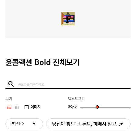
윤콜렉션 Bold 전체보기
보기
텍스트크기
이미지
39
px
최신순
당신이 찾던 그 폰트, 헤매지 말고 바로 폰코