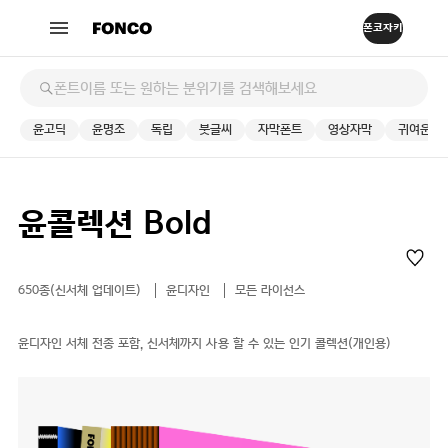
윤고딕
윤명조
독립
붓글씨
자막폰트
영상자막
귀여운
윤콜렉션 Bold
650종(신서체 업데이트)
윤디자인
모든 라이선스
윤디자인 서체 전종 포함, 신서체까지 사용 할 수 있는 인기 콜렉션(개인용)