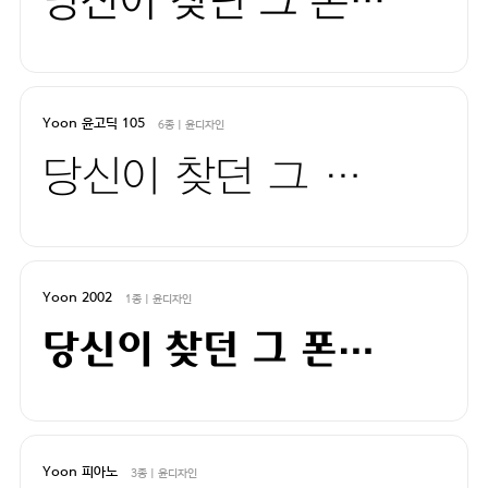
당신이 찾던 그 폰트, 헤매지 말고 바로 폰코!
Yoon 윤고딕 105
6종 | 윤디자인
당신이 찾던 그 폰트, 헤매지 말고 바로 폰코!
Yoon 2002
1종 | 윤디자인
당신이 찾던 그 폰트, 헤매지 말고 바로 폰코!
Yoon 피아노
3종 | 윤디자인