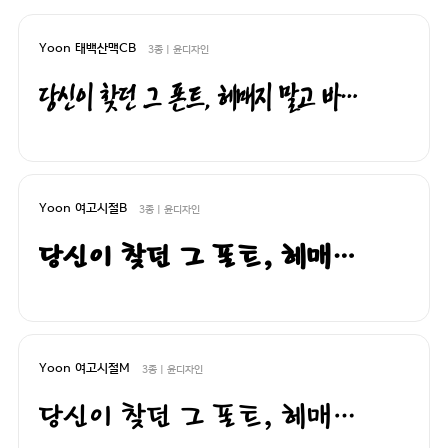
Yoon 태백산맥CB
3종 | 윤디자인
당신이 찾던 그 폰트, 헤매지 말고 바로 폰코!
Yoon 여고시절B
3종 | 윤디자인
당신이 찾던 그 폰트, 헤매지 말고 바로 폰코!
Yoon 여고시절M
3종 | 윤디자인
당신이 찾던 그 폰트, 헤매지 말고 바로 폰코!