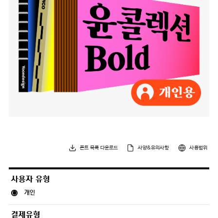
폰트 목록 다운로드
사양&유의사항
사용범위
사용자 유형
개인
결제유형