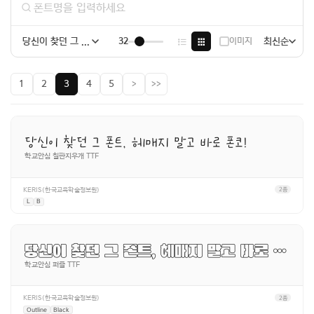
당신이 찾던 그 폰트, 헤매지 말고 바로 폰코!
이미지
최신순
32
1
2
3
4
5
>
>>
당신이 찾던 그 폰트, 헤매지 말고 바로 폰코!
학교안심 칠판지우개 TTF
KERIS(한국교육학술정보원)
2종
L
B
당신이 찾던 그 폰트, 헤매지 말고 바로 폰코!
학교안심 퍼즐 TTF
KERIS(한국교육학술정보원)
2종
Outline
Black