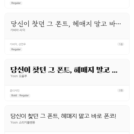
Regular
당신이 찾던 그 폰트, 헤매지 말고 바로 폰코!
가비아 사이
가비아, 선연우
1종
Regular
당신이 찾던 그 폰트, 헤매지 말고 바로 폰코!
Yoon 요울루
윤디자인
2종
Bold
Regular
당신이 찾던 그 폰트, 헤매지 말고 바로 폰코!
Yoon 스티키볼펜똥